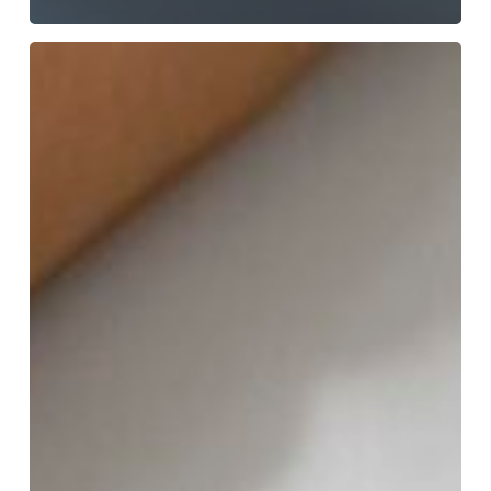
Manifestación
de
Valor
Electrónica
(MVE):
Más
que
un
Formato,
Una
Defensa