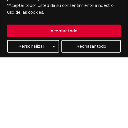
“Aceptar todo” usted da su consentimiento a nuestro
uso de las cookies.
Aceptar todo
Personalizar
Rechazar todo
Actualizaciones de comercio exterior
La Materialidad en el Comercio
Exterior Mexicano