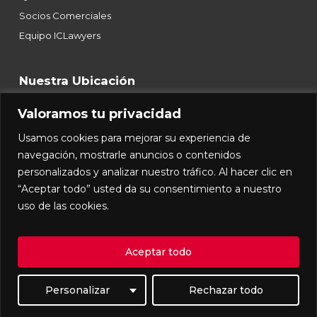
Socios Comerciales
Equipo ICLawyers
Nuestra Ubicación
Valoramos tu privacidad
Blvd. Campestre 2502, 6to Piso, Int 601,
Usamos cookies para mejorar su experiencia de
Col. Bosques del Refugio, C.P. 37123,
León, Guanajuato.
navegación, mostrarle anuncios o contenidos
T.
+52 (477) 119 2517
y
119 2584
personalizados y analizar nuestro tráfico. Al hacer clic en
contacto@iclawyers.mx
“Aceptar todo” usted da su consentimiento a nuestro
uso de las cookies.
© 2026 ICLawyers. Todos los derechos reservados |
Aceptar todo
Aviso de Privacidad
Personalizar
Rechazar todo
facebook
linkedin
youtube
instagram