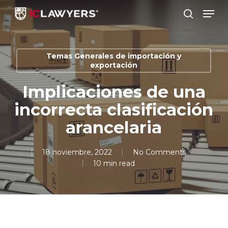
Skip
Men
to
search
main
Close
content
Menu
Temas Generales de importación y
exportación
Implicaciones de una
incorrecta clasificación
arancelaria
18 noviembre, 2022
No Comments
10 min read