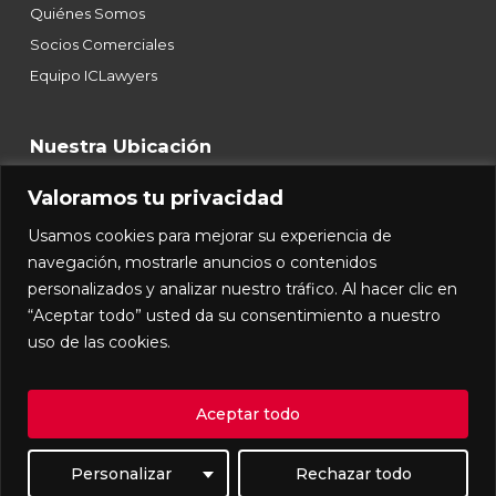
Quiénes Somos
Socios Comerciales
Equipo ICLawyers
Nuestra Ubicación
Valoramos tu privacidad
Blvd. Campestre 2502, 6to Piso, Int 601,
Usamos cookies para mejorar su experiencia de
Col. Bosques del Refugio, C.P. 37123,
León, Guanajuato.
navegación, mostrarle anuncios o contenidos
T.
+52 (477) 119 2517
y
119 2584
personalizados y analizar nuestro tráfico. Al hacer clic en
contacto@iclawyers.mx
“Aceptar todo” usted da su consentimiento a nuestro
uso de las cookies.
© 2026 ICLawyers. Todos los derechos reservados |
Aceptar todo
Aviso de Privacidad
Personalizar
Rechazar todo
facebook
linkedin
youtube
instagram