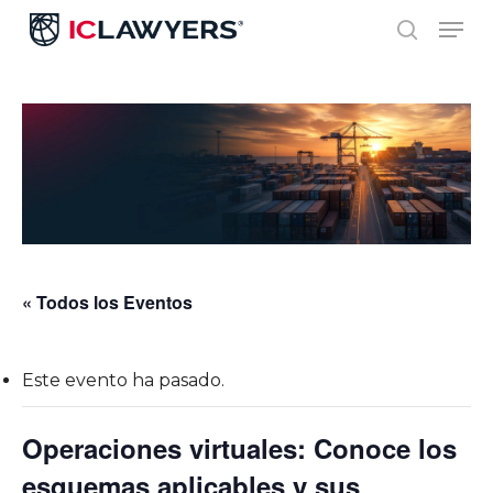
Skip
Men
to
search
main
content
« Todos los Eventos
Este evento ha pasado.
Operaciones virtuales: Conoce los
esquemas aplicables y sus